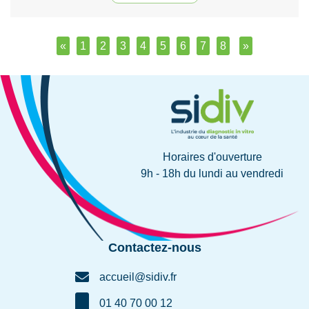
«
1
2
3
4
5
6
7
8
»
Horaires d'ouverture
9h - 18h du lundi au vendredi
Contactez-nous
accueil@sidiv.fr
01 40 70 00 12