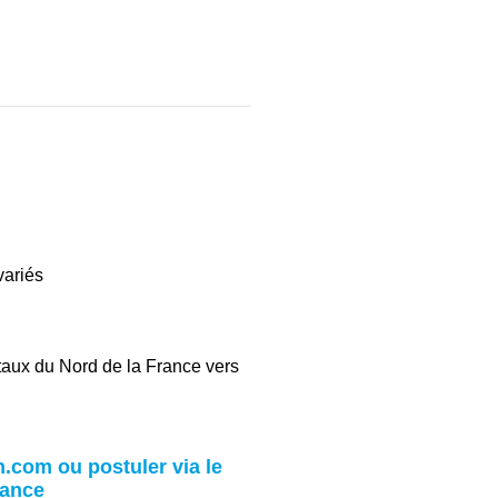
variés
taux du Nord de la France vers
.com ou postuler via le
rance