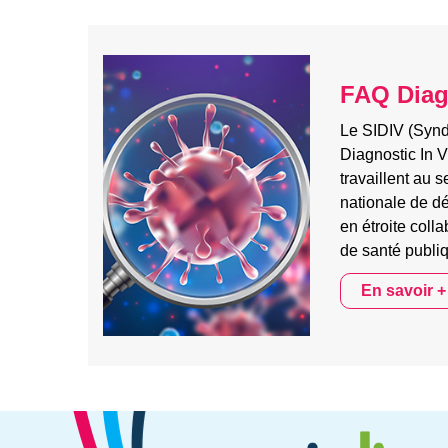
FAQ Diagn
Le SIDIV (Syndi
Diagnostic In V
travaillent au s
nationale de dé
en étroite colla
de santé publi
En savoir +